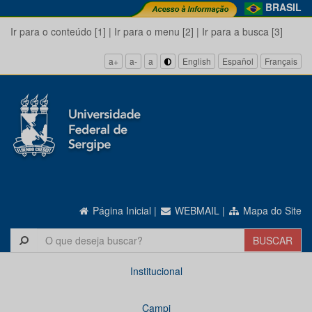
BRASIL
Ir para o conteúdo [1]
|
Ir para o menu [2]
|
Ir para a busca [3]
a+
a-
a
English
Español
Français
Página Inicial
|
WEBMAIL
|
Mapa do Site
Institucional
Campi